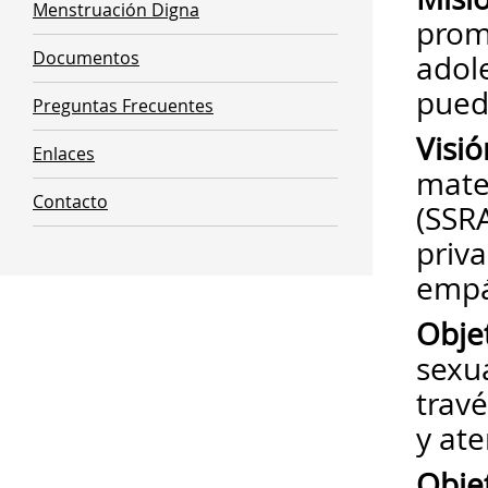
Menstruación Digna
promo
Documentos
adol
pued
Preguntas Frecuentes
Visió
Enlaces
mate
Contacto
(SSR
priva
empát
Obje
sexua
travé
y at
Objet