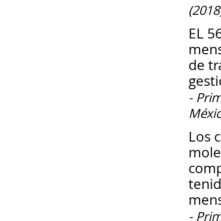
(2018
EL 5
mens
de t
gest
- Pri
Méxic
Los c
moles
comp
tenid
mens
- Pri