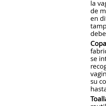
la va
de m
en di
tamp
debe
Copa
fabri
se i
recog
vagi
su co
hast
Toall