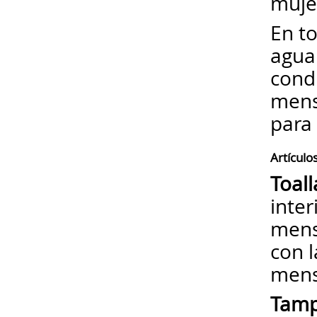
muje
En t
agua 
cond
mens
para
Artículo
Toall
inter
mens
con 
mens
Tam