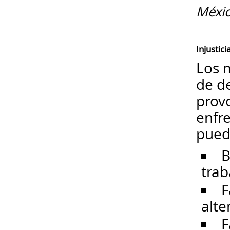
Méxic
Injustic
Los m
de d
prov
enfre
pued
B
trab
F
alte
F