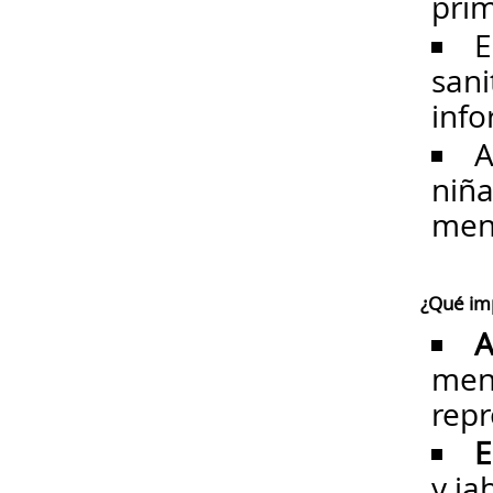
prim
E
sani
info
A
niña
mens
¿Qué imp
A
mens
repr
E
y ja