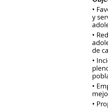
• Fav
y ser
adol
• Red
adole
de ca
• Inc
pleno
pobl
• Em
mejo
• Pro