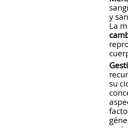
sangr
y san
La me
camb
repr
cuer
Gest
recur
su ci
conc
aspe
facto
géne