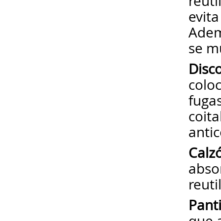
reut
evita
Adem
se mu
Disc
colo
fugas
coita
antic
Calz
absor
reuti
Panti
que a