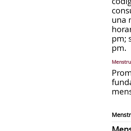
códig
cons
una m
horar
pm; 
pm.
Menstru
Prom
fund
mens
Menstr
Mens