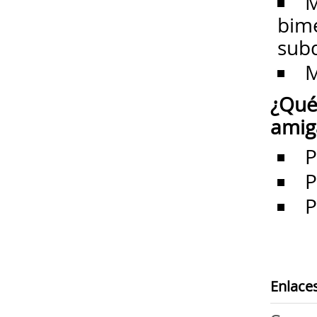
M
bime
subd
M
¿Qué 
amig
P
P
P
Enlace