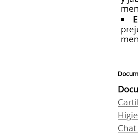
men
E
prej
men
Docum
Docu
Cart
Higi
Chat