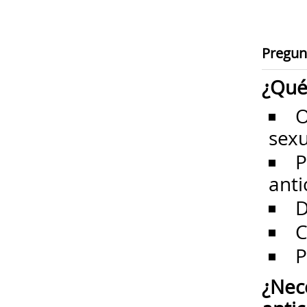
Pregun
¿Qué
O
sexu
P
anti
D
C
P
¿Nec