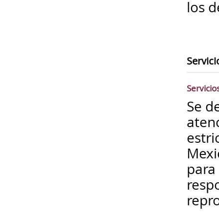
los d
Servici
Servicio
Se d
aten
estri
Mexi
para 
resp
repro