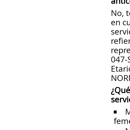
anti
No, 
en c
serv
refie
repr
047-S
Etar
NOR
¿Qué
servi
M
fem