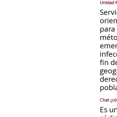
Unidad M
Serv
orien
para
méto
emerg
infec
fin d
geogr
dere
pobl
Chat ¿c
Es u