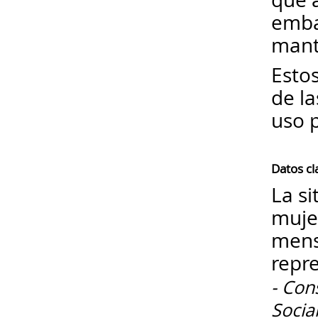
emba
manti
Estos
de l
uso 
Datos cl
La si
mujer
menst
repr
- Con
Socia