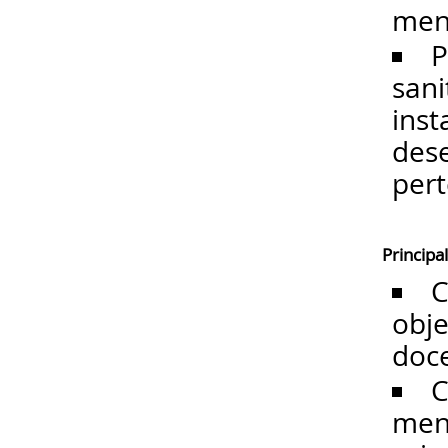
mens
P
sani
inst
dese
pert
Principa
C
obje
doce
C
mens