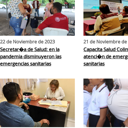
22 de Noviembre de 2023
21 de Noviembre de
Secretar�a de Salud: en la
Capacita Salud Coli
pandemia disminuyeron las
atenci�n de emerg
emergencias sanitarias
sanitarias