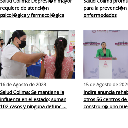
Salud Colima: Depresi�n mayor
Salud Colima promu
requiere de atenci�n
para la prevenci�n
psicol�gica y farmacol�gica
enfermedades
16 de Agosto de 2023
15 de Agosto de 202
Salud Colima: Se mantiene la
Indira anuncia rehab
influenza en el estado; suman
otros 56 centros de 
102 casos y ninguna defunc ...
construir� uno nuev