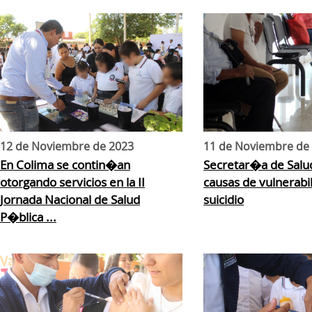
12 de Noviembre de 2023
11 de Noviembre de
En Colima se contin�an
Secretar�a de Salud
otorgando servicios en la II
causas de vulnerabil
Jornada Nacional de Salud
suicidio
P�blica ...