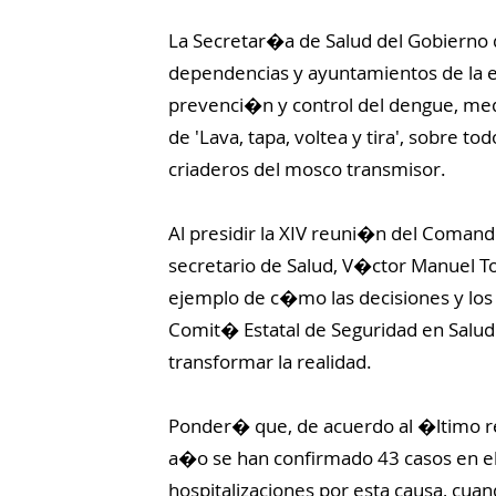
La Secretar�a de Salud del Gobierno 
dependencias y ayuntamientos de la en
prevenci�n y control del dengue, med
de 'Lava, tapa, voltea y tira', sobre t
criaderos del mosco transmisor.
Al presidir la XIV reuni�n del Comando
secretario de Salud, V�ctor Manuel T
ejemplo de c�mo las decisiones y los
Comit� Estatal de Seguridad en Salud 
transformar la realidad.
Ponder� que, de acuerdo al �ltimo r
a�o se han confirmado 43 casos en el
hospitalizaciones por esta causa, cua