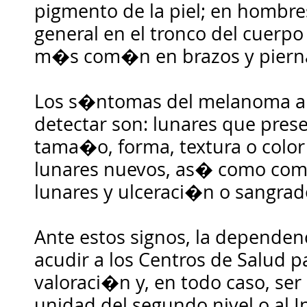
pigmento de la piel; en hombre
general en el tronco del cuerpo
m�s com�n en brazos y piern
Los s�ntomas del melanoma a i
detectar son: lunares que pres
tama�o, forma, textura o color
lunares nuevos, as� como com
lunares y ulceraci�n o sangrad
Ante estos signos, la depende
acudir a los Centros de Salud p
valoraci�n y, en todo caso, ser
unidad del segundo nivel o al In