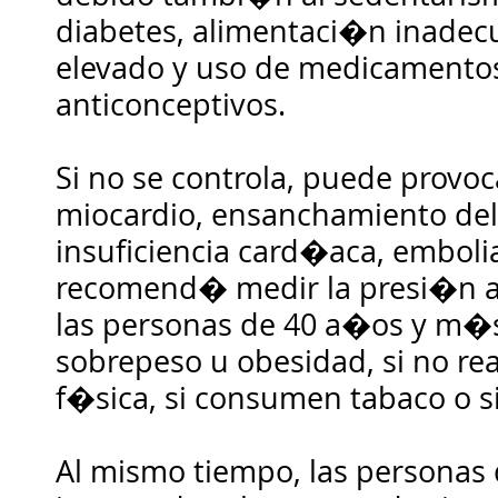
diabetes, alimentaci�n inadecu
elevado y uso de medicamentos
anticonceptivos.
Si no se controla, puede provoca
miocardio, ensanchamiento de
insuficiencia card�aca, embolia 
recomend� medir la presi�n ar
las personas de 40 a�os y m�s,
sobrepeso u obesidad, si no rea
f�sica, si consumen tabaco o s
Al mismo tiempo, las personas 