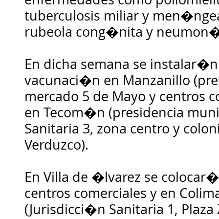
tuberculosis miliar y men�nge
rubeola cong�nita y neumon�
En dicha semana se instalar�n
vacunaci�n en Manzanillo (pre
mercado 5 de Mayo y centros co
en Tecom�n (presidencia munic
Sanitaria 3, zona centro y colo
Verduzco).
En Villa de �lvarez se colocar
centros comerciales y en Colim
(Jurisdicci�n Sanitaria 1, Plaza 