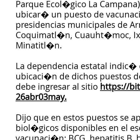
Parque Ecol�gico La Campana
ubicar� un puesto de vacunac
presidencias municipales de A
Coquimatl�n, Cuauht�moc, Ix
Minatitl�n.
La dependencia estatal indic� 
ubicaci�n de dichos puestos 
debe ingresar al sitio
https://bi
26abr03may.
Dijo que en estos puestos se ap
biol�gicos disponibles en el 
vacunaci�n: BCG, hepatitis B, h