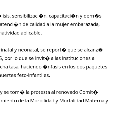
�lisis, sensibilizaci�n, capacitaci�n y dem�s
a atenci�n de calidad a la mujer embarazada,
atividad aplicable.
rinatal y neonatal, se report� que se alcanz�
 por lo que se invit� a las instituciones a
icha tasa, haciendo �nfasis en los dos paquetes
ertes feto-infantiles.
 y se tom� la protesta al renovado Comit�
imiento de la Morbilidad y Mortalidad Materna y