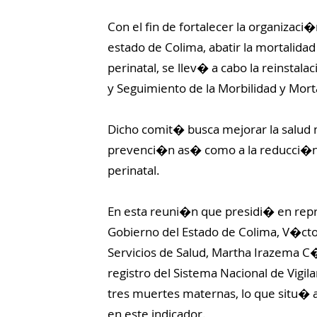
Con el fin de fortalecer la organizaci�
estado de Colima, abatir la mortalida
perinatal, se llev� a cabo la reinsta
y Seguimiento de la Morbilidad y Mort
Dicho comit� busca mejorar la salud ma
prevenci�n as� como a la reducci�n 
perinatal.
En esta reuni�n que presidi� en repr
Gobierno del Estado de Colima, V�cto
Servicios de Salud, Martha Irazema C�
registro del Sistema Nacional de Vigil
tres muertes maternas, lo que situ� al
en este indicador.