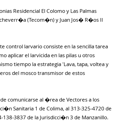
onias Residencial El Colomo y Las Palmas
Echeverr�a (Tecom�n) y Juan Jos� R�os II
 control larvario consiste en la sencilla tarea
 aplicar el larvicida en las pilas u otros
mo tiempo la estrategia 'Lava, tapa, voltea y
aderos del mosco transmisor de estos
ede comunicarse al �rea de Vectores a los
ci�n Sanitaria 1 de Colima, al 313-325-4720 de
4-138-3837 de la Jurisdicci�n 3 de Manzanillo.