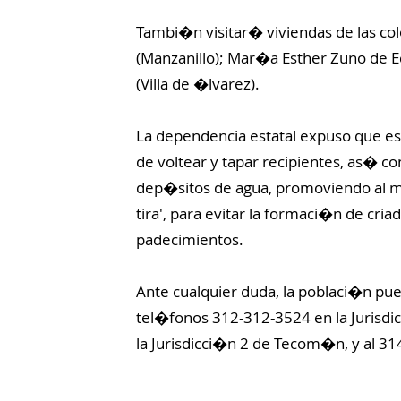
Tambi�n visitar� viviendas de las col
(Manzanillo); Mar�a Esther Zuno de 
(Villa de �lvarez).
La dependencia estatal expuso que este
de voltear y tapar recipientes, as� como
dep�sitos de agua, promoviendo al mis
tira', para evitar la formaci�n de cri
padecimientos.
Ante cualquier duda, la poblaci�n pu
tel�fonos 312-312-3524 en la Jurisdic
la Jurisdicci�n 2 de Tecom�n, y al 31