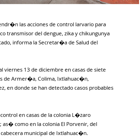
dr�n las acciones de control larvario para
osco transmisor del dengue, zika y chikungunya
stado, informa la Secretar�a de Salud del
 al viernes 13 de diciembre en casas de siete
ios de Armer�a, Colima, Ixtlahuac�n,
ez, en donde se han detectado casos probables
control en casas de la colonia L�zaro
s� como en la colonia El Porvenir, del
la cabecera municipal de Ixtlahuac�n.