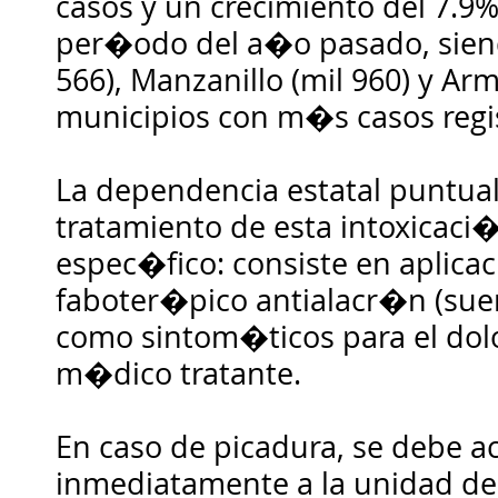
casos y un crecimiento del 7.9
per�odo del a�o pasado, sien
566), Manzanillo (mil 960) y Arm
municipios con m�s casos regi
La dependencia estatal puntua
tratamiento de esta intoxicaci
espec�fico: consiste en aplic
faboter�pico antialacr�n (sue
como sintom�ticos para el dolor
m�dico tratante.
En caso de picadura, se debe a
inmediatamente a la unidad de