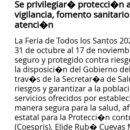
Se privilegiar� protecci�n a
vigilancia, fomento sanitar
atenci�n
La Feria de Todos los Santos 202
31 de octubre al 17 de noviemb
seguro y protegido contra riesg
la disposici�n del Gobierno de
trav�s de la Secretar�a de Sal
riesgos y garantizar a la poblac
servicios ofrecidos por estable
manera segura para la salud, a
estatal para la Protecci�n cont
(Coespris), Elide Rub� Cuevas