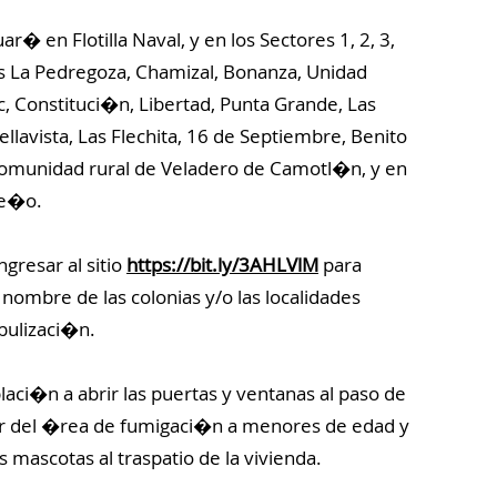
r� en Flotilla Naval, y en los Sectores 1, 2, 3,
nias La Pedregoza, Chamizal, Bonanza, Unidad
 Constituci�n, Libertad, Punta Grande, Las
ellavista, Las Flechita, 16 de Septiembre, Benito
comunidad rural de Veladero de Camotl�n, y en
te�o.
gresar al sitio
https://bit.ly/3AHLVlM
para
nombre de las colonias y/o las localidades
ebulizaci�n.
laci�n a abrir las puertas y ventanas al paso de
ar del �rea de fumigaci�n a menores de edad y
 mascotas al traspatio de la vivienda.