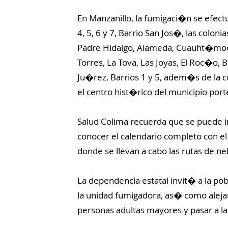
En Manzanillo, la fumigaci�n se efectua
4, 5, 6 y 7, Barrio San Jos�, las colo
Padre Hidalgo, Alameda, Cuauht�moc,
Torres, La Tova, Las Joyas, El Roc�o, B
Ju�rez, Barrios 1 y 5, adem�s de la 
el centro hist�rico del municipio por
Salud Colima recuerda que se puede in
conocer el calendario completo con el 
donde se llevan a cabo las rutas de n
La dependencia estatal invit� a la pob
la unidad fumigadora, as� como alej
personas adultas mayores y pasar a las