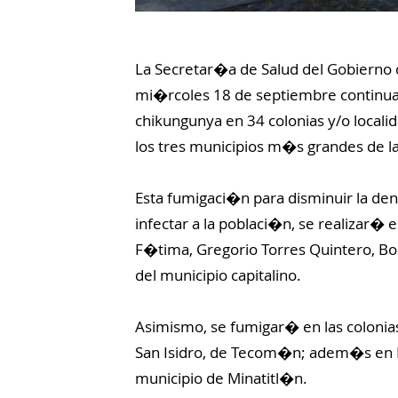
La Secretar�a de Salud del Gobierno 
mi�rcoles 18 de septiembre continuar
chikungunya en 34 colonias y/o locali
los tres municipios m�s grandes de l
Esta fumigaci�n para disminuir la den
infectar a la poblaci�n, se realizar� 
F�tima, Gregorio Torres Quintero, Bos
del municipio capitalino.
Asimismo, se fumigar� en las colonias 
San Isidro, de Tecom�n; adem�s en Pe
municipio de Minatitl�n.