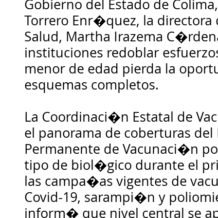
Gobierno del Estado de Colima
Torrero Enr�quez, la directora 
Salud, Martha Irazema C�rdena
instituciones redoblar esfuerz
menor de edad pierda la oportu
esquemas completos.
La Coordinaci�n Estatal de V
el panorama de coberturas del
Permanente de Vacunaci�n por
tipo de biol�gico durante el pr
las campa�as vigentes de vac
Covid-19, sarampi�n y poliomie
inform� que nivel central se a