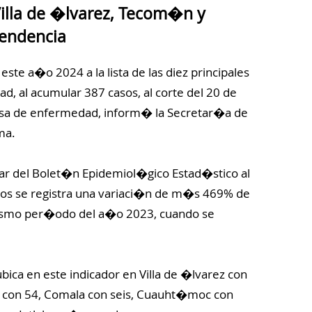
illa de �lvarez, Tecom�n y
pendencia
ste a�o 2024 a la lista de las diez principales
d, al acumular 387 casos, al corte del 20 de
usa de enfermedad, inform� la Secretar�a de
ma.
ar del Bolet�n Epidemiol�gico Estad�stico al
os se registra una variaci�n de m�s 469% de
mismo per�odo del a�o 2023, cuando se
bica en este indicador en Villa de �lvarez con
con 54, Comala con seis, Cuauht�moc con