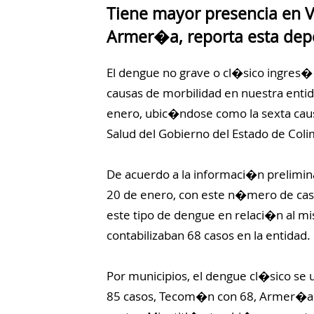
Tiene mayor presencia en V
Armer�a, reporta esta de
El dengue no grave o cl�sico ingres� e
causas de morbilidad en nuestra entida
enero, ubic�ndose como la sexta ca
Salud del Gobierno del Estado de Coli
De acuerdo a la informaci�n prelimin
20 de enero, con este n�mero de cas
este tipo de dengue en relaci�n al 
contabilizaban 68 casos en la entidad.
Por municipios, el dengue cl�sico se u
85 casos, Tecom�n con 68, Armer�a 