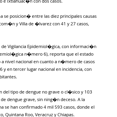
o e Ixtlahuac�n con dos casos.
a se posicion� entre las diez principales causas
com�n y Villa de �lvarez con 41 y 27 casos,
 de Vigilancia Epidemiol�gica, con informaci�n
demiol�gica n�mero 6), reporta que el estado
o a nivel nacional en cuanto a n�mero de casos
y en tercer lugar nacional en incidencia, con
bitantes.
n del tipo de dengue no grave o cl�sico y 103
 de dengue grave, sin ning�n deceso. A la
a se han confirmado 4 mil 593 casos, donde el
, Quintana Roo, Veracruz y Chiapas.